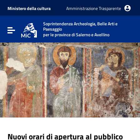
Vai ai contenuti
Vai al menu di navigazione
Ministero della cultura
Amministrazione Trasparente
Vai al footer
Soprintendenza Archeologia, Belle Arti e
Paesaggio
Attiva / disattiva la navigazione
per le province di Salerno e Avellino
Nuovi orari di apertura al pubblico