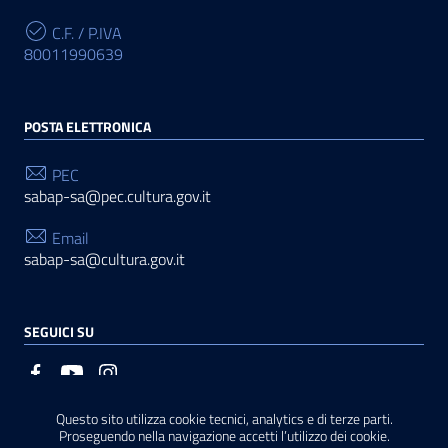
C.F. / P.IVA
80011990639
POSTA ELETTRONICA
PEC
sabap-sa@pec.cultura.gov.it
Email
sabap-sa@cultura.gov.it
SEGUICI SU
Questo sito utilizza cookie tecnici, analytics e di terze parti.
Sezione Link Utili
Privacy
|
Cookie policy
|
Note legali
|
Contatti
|
Basato
Proseguendo nella navigazione accetti l’utilizzo dei cookie.